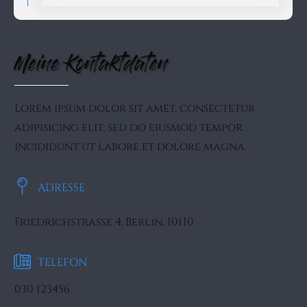
Meine Kontaktdaten
Lorem ipsum dolor sit amet, consectetur
adipisicing elit, sed do eiusmod tempor
incididunt ut labore et dolore magna.
ADRESSE
Friedrichstraße 4, Berlin, 10110
TELEFON
030 123456